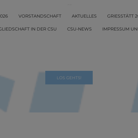
CSU Ortsverband Griesstätt
026
VORSTANDSCHAFT
AKTUELLES
GRIESSTÄTT 2
LIEDSCHAFT IN DER CSU
CSU-NEWS
IMPRESSUM UN
LOS GEHTS!