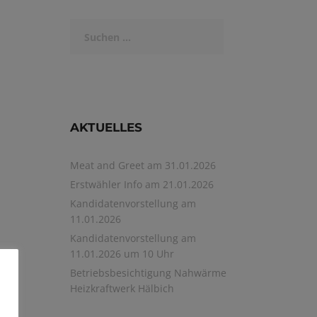
Suchen
nach:
AKTUELLES
Meat and Greet am 31.01.2026
Erstwähler Info am 21.01.2026
Kandidatenvorstellung am
11.01.2026
Kandidatenvorstellung am
11.01.2026 um 10 Uhr
Betriebsbesichtigung Nahwärme
Heizkraftwerk Hälbich