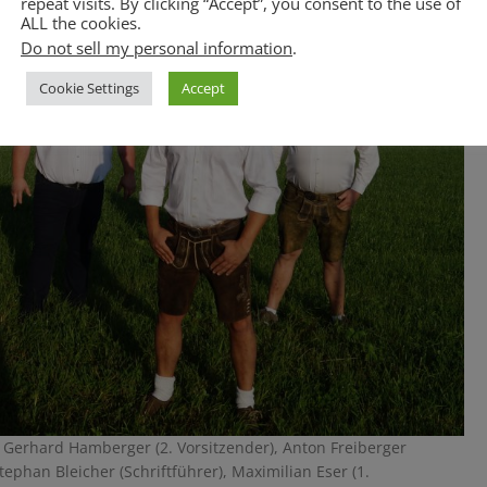
repeat visits. By clicking “Accept”, you consent to the use of
ALL the cookies.
Do not sell my personal information
.
Cookie Settings
Accept
: Gerhard Hamberger (2. Vorsitzender), Anton Freiberger
Stephan Bleicher (Schriftführer), Maximilian Eser (1.