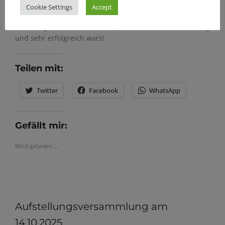
Bürgermeisterkandidat Linner am Kettenhamer Weiher
Cookie Settings
Accept
zum Fototermin. Norbert Hanke hat uns bei unseren
Fotos begleitet und die Fotos professionell erstellt. Lustig
und sehr erfolgreich wars!
Teilen mit:
Twitter
Facebook
WhatsApp
Gefällt mir:
Wird geladen …
Aufstellungsversammlung am
14.10.2025