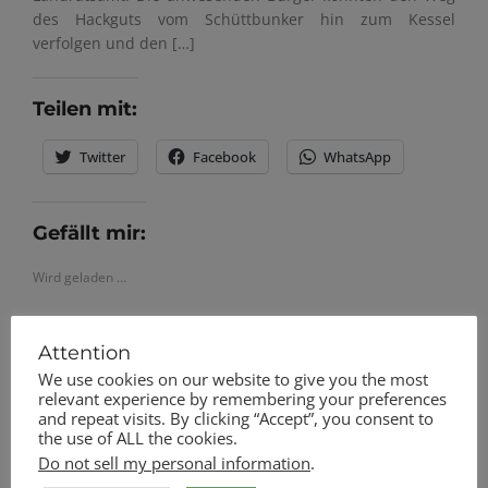
des Hackguts vom Schüttbunker hin zum Kessel
verfolgen und den […]
Teilen mit:
Twitter
Facebook
WhatsApp
Gefällt mir:
Wird geladen …
Attention
We use cookies on our website to give you the most
relevant experience by remembering your preferences
Fototermin für unser Gruppenfoto
and repeat visits. By clicking “Accept”, you consent to
the use of ALL the cookies.
Am heutigen Samstag, 22.11.2025, trafen sich unsere
Do not sell my personal information
.
Gemeinderatskandidaten zusammen mit