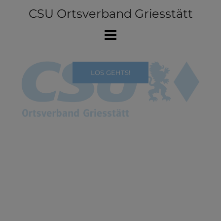
Skip
CSU Ortsverband Griesstätt
to
content
LOS GEHTS!