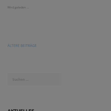
Wird geladen …
Beitragsnavigation
ÄLTERE BEITRÄGE
Suchen
nach: